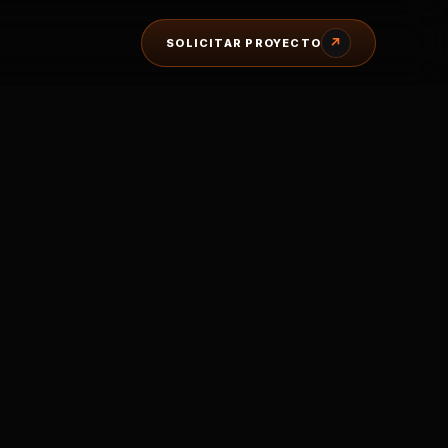
↗
SOLICITAR PROYECTO