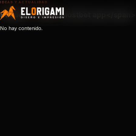
IDEAS Y ACTUALIDAD
Etiqueta: <span>mostbet app</span>
No hay contenido.