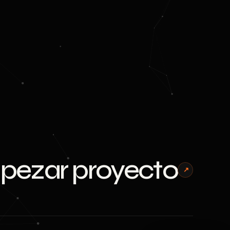
ezar proyecto
↗