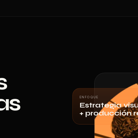
s
as
ENFOQUE
Estrategia vis
+ producción r