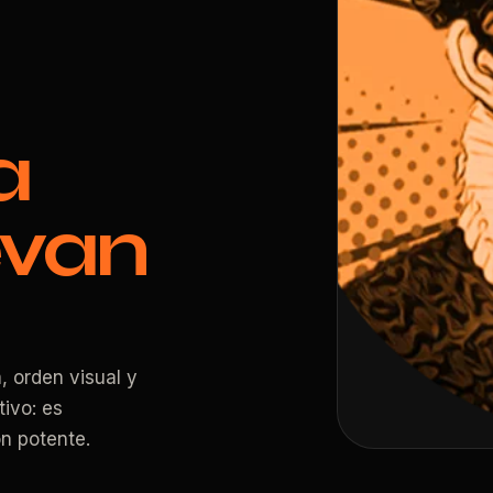
a
evan
, orden visual y
tivo: es
n potente.