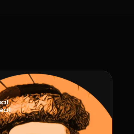
ual
eal