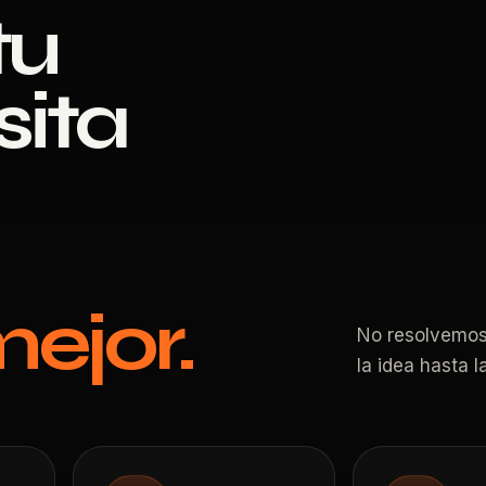
tu
ita
ejor.
No resolvemos
la idea hasta l