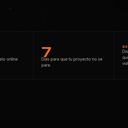
7
QU
Di
qu
to online
Días para que tu proyecto no se
vis
pare.