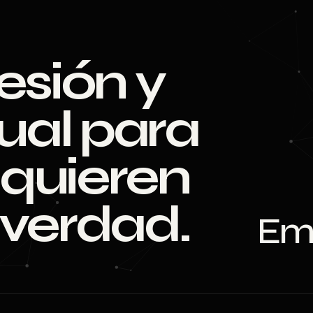
esión y
sual para
quieren
 verdad.
Emp