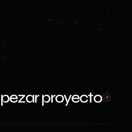
ezar proyecto
↗