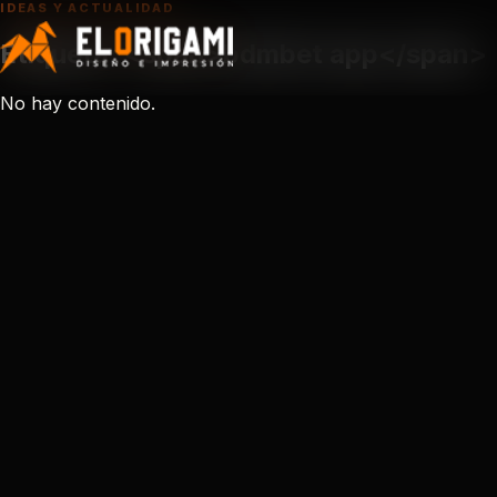
IDEAS Y ACTUALIDAD
Etiqueta: <span>bdmbet app</span>
No hay contenido.